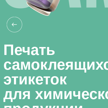
Печать
самоклеящихся
этикеток
для химической
продукции
Эта
страница
находится