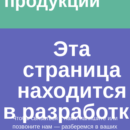
в разработке
Чтобы связаться с нами напишите или
позвоните нам — разберемся в ваших
потребностях, предложим решение
в соответствии с вашей задачей!
Хочу позвонить!
+7 (499) 391-97-80
Связаться с нами:
zakaz@pmlabel.ru
Отправить ТЗ
на расчет
Введите ваше имя